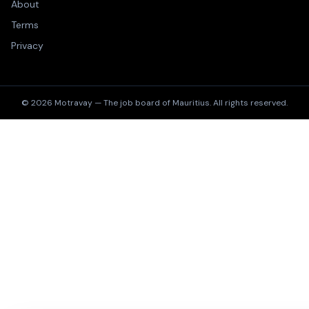
About
Terms
Privacy
©
2026
Motravay —
The job board of Mauritius.
All rights reserved.