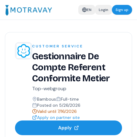
EN
Login
Sign up
CUSTOMER SERVICE
Gestionnaire De
Compte Referent
Conformite Metier
Top-webgroup
Bambous
Full-time
Posted on
5/26/2026
Valid until
7/16/2026
Apply on partner site
Apply