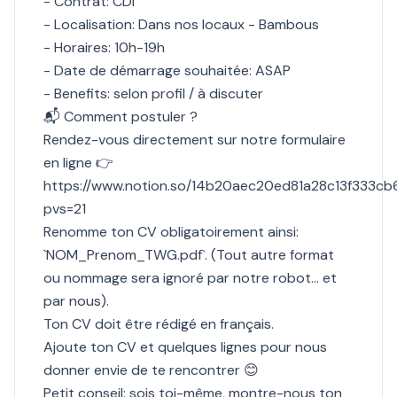
- Contrat: CDI
- Localisation: Dans nos locaux - Bambous
- Horaires: 10h-19h
- Date de démarrage souhaitée: ASAP
- Benefits: selon profil / à discuter
📬 Comment postuler ?
Rendez-vous directement sur notre formulaire
en ligne 👉
https://www.notion.so/14b20aec20ed81a28c13f333c
pvs=21
Renomme ton CV obligatoirement ainsi:
`NOM_Prenom_TWG.pdf`. (Tout autre format
ou nommage sera ignoré par notre robot... et
par nous).
Ton CV doit être rédigé en français.
Ajoute ton CV et quelques lignes pour nous
donner envie de te rencontrer 😊
Petit conseil: sois toi-même, montre-nous ton