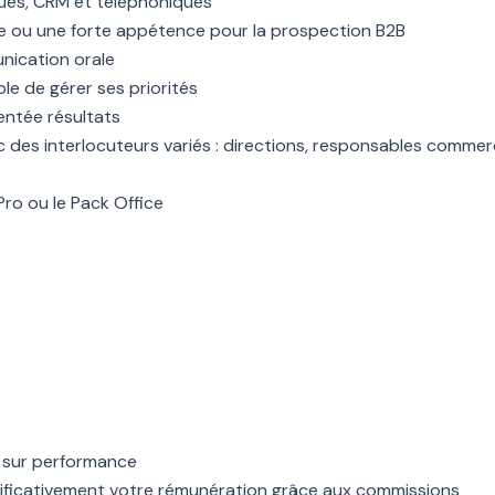
iques, CRM et téléphoniques
e ou une forte appétence pour la prospection B2B
nication orale
e de gérer ses priorités
entée résultats
c des interlocuteurs variés : directions, responsables commerc
Pro ou le Pack Office
l sur performance
ignificativement votre rémunération grâce aux commissions