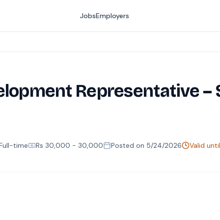
Jobs
Employers
elopment Representative –
Full-time
Rs
30,000
- 30,000
Posted on
5/24/2026
Valid unti