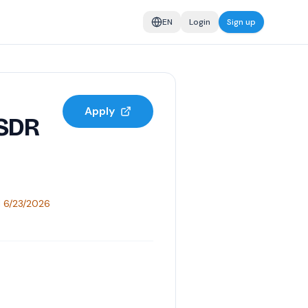
EN
Login
Sign up
Apply
 SDR
l
6/23/2026