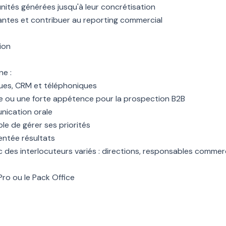
unités générées jusqu'à leur concrétisation
tes et contribuer au reporting commercial
ion
e :
iques, CRM et téléphoniques
e ou une forte appétence pour la prospection B2B
nication orale
e de gérer ses priorités
entée résultats
c des interlocuteurs variés : directions, responsables commerc
Pro ou le Pack Office